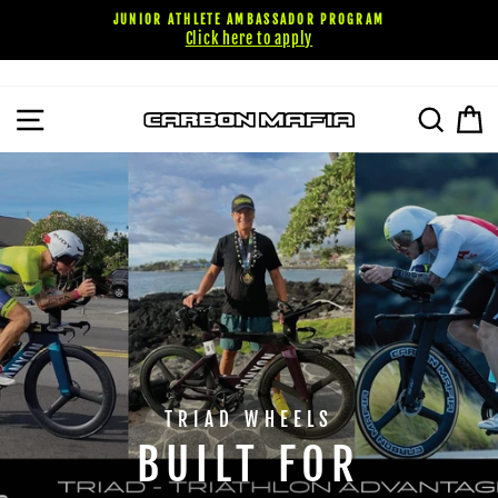
Passer
JUNIOR ATHLETE AMBASSADOR PROGRAM
au
Click here to apply
contenu
NAVIGATION
RECHE
P
CARBON
MAFIA