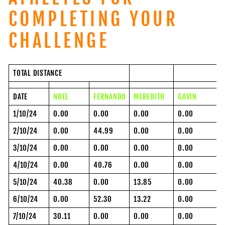
COMPLETING YOUR
CHALLENGE
TOTAL DISTANCE
DATE
NOEL
FERNANDO
MEREDITH
GAVIN
1/10/24
0.00
0.00
0.00
0.00
2/10/24
0.00
44.99
0.00
0.00
3/10/24
0.00
0.00
0.00
0.00
4/10/24
0.00
40.76
0.00
0.00
5/10/24
40.38
0.00
13.85
0.00
6/10/24
0.00
52.30
13.22
0.00
7/10/24
30.11
0.00
0.00
0.00