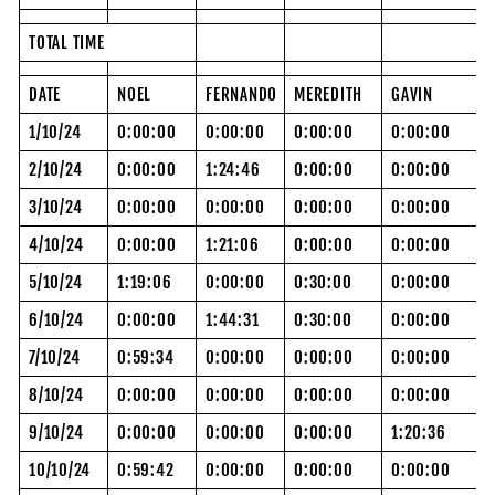
TOTAL TIME
DATE
NOEL
FERNANDO
MEREDITH
GAVIN
1/10/24
0:00:00
0:00:00
0:00:00
0:00:00
2/10/24
0:00:00
1:24:46
0:00:00
0:00:00
3/10/24
0:00:00
0:00:00
0:00:00
0:00:00
4/10/24
0:00:00
1:21:06
0:00:00
0:00:00
5/10/24
1:19:06
0:00:00
0:30:00
0:00:00
6/10/24
0:00:00
1:44:31
0:30:00
0:00:00
7/10/24
0:59:34
0:00:00
0:00:00
0:00:00
8/10/24
0:00:00
0:00:00
0:00:00
0:00:00
9/10/24
0:00:00
0:00:00
0:00:00
1:20:36
10/10/24
0:59:42
0:00:00
0:00:00
0:00:00