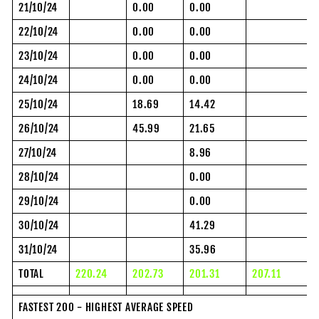
21/10/24
0.00
0.00
22/10/24
0.00
0.00
23/10/24
0.00
0.00
24/10/24
0.00
0.00
25/10/24
18.69
14.42
26/10/24
45.99
21.65
27/10/24
8.96
28/10/24
0.00
29/10/24
0.00
30/10/24
41.29
31/10/24
35.96
TOTAL
220.24
202.73
201.31
207.11
FASTEST 200 - HIGHEST AVERAGE SPEED